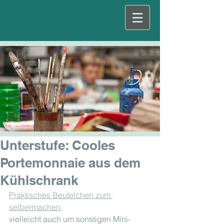
Unterstufe: Cooles
Portemonnaie aus dem
Kühlschrank
Praktisches Beutelchen zum 
selbermachen
,
vielleicht auch um sonstigen Mini-