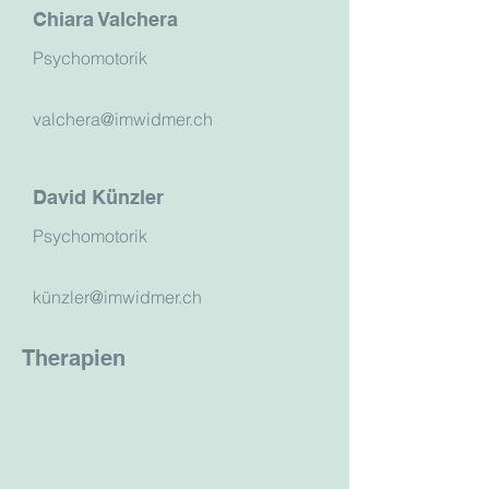
Chiara Valchera
Psychomotorik
valchera@imwidmer.ch
David Künzler
Psychomotorik
kü
nzler@imwidmer.ch
Therapien