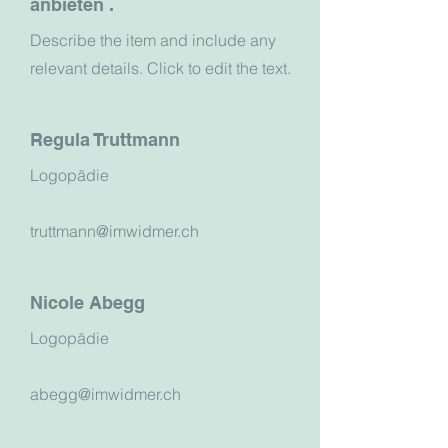
anbieten .
Describe the item and include any
relevant details. Click to edit the text.
Regula Truttmann
Logopädie
truttmann@imwidmer.ch
Nicole Abegg
Logopädie
abegg@imwidmer.ch