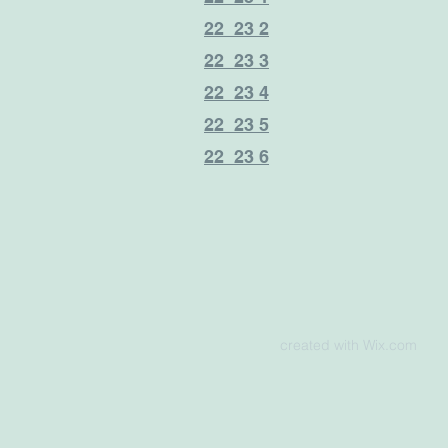
22_23 2
22_23 3
22_23 4
22_23 5
22_23 6
created with
Wix.com