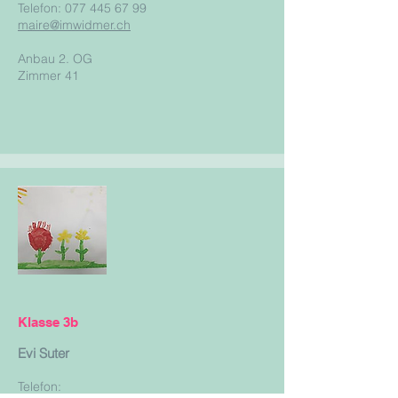
Telefon:
077 445 67 99
maire@imwidmer.ch
Anbau 2. OG
Zimmer 41
Klasse 3b
Evi Suter
Telefon: