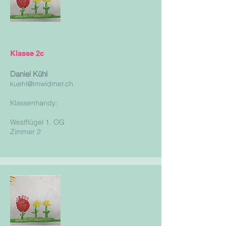
Klasse 2c
Daniel Kühl
kuehl
@imwidmer.ch
Klassenhandy:
Westflügel 1. OG
Zimmer 2