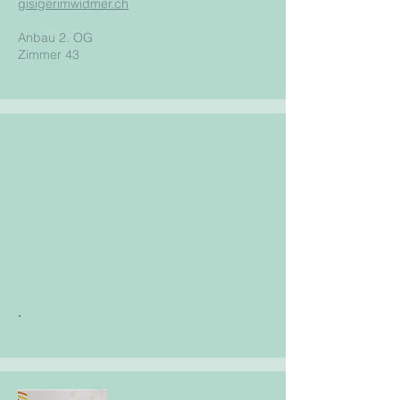
gisigerimwidmer.ch
Anbau 2. OG
Zimmer 43
.