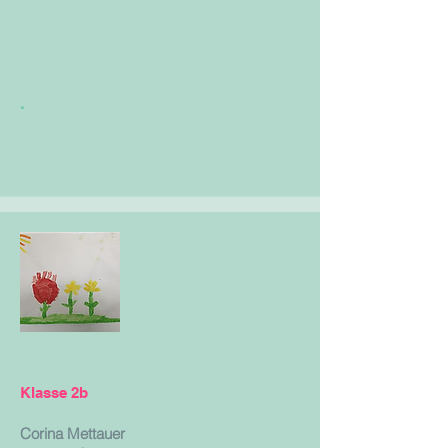
.
Klasse 2b
Corina Mettauer