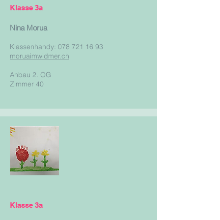
Klasse 3a
Nina Morua
Klassenhandy: 078 721 16 93
moruaimwidmer.ch
Anbau 2. OG
Zimmer 40
Klasse 3a