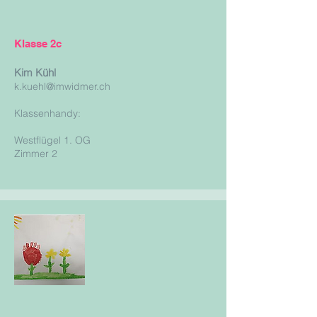
Klasse 2c
Kim Kühl
k
.
kuehl@imwidmer.ch
Klassenhandy:
Westflügel 1. OG
Zimmer 2