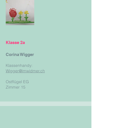
Klasse 2a
Corina Wigger
Klassenhandy:
Wigger@imwidmer.ch
Ostflügel EG
Zimmer 15