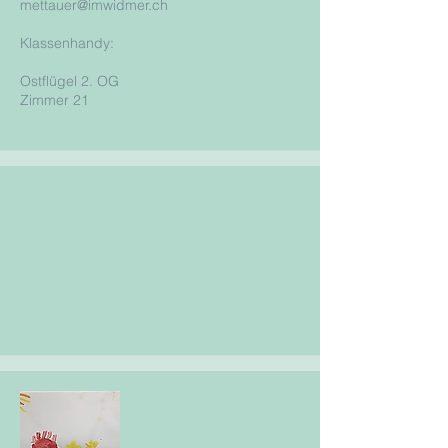
mettauer@imwidmer.ch
Klassenhandy:
Ostflügel 2. OG
Zimmer 21