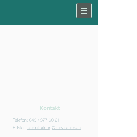
Kontakt
Telefon: 043 /
377 60 21
E-Mail:
schulleitung@imwidmer.ch