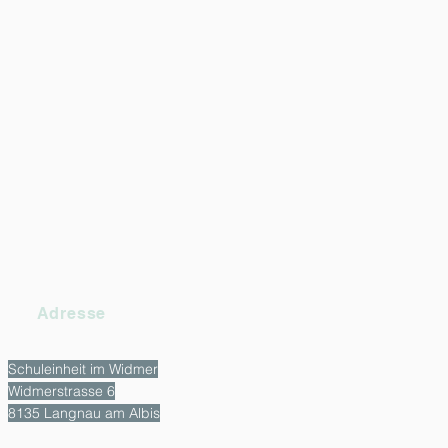
Adresse
Schuleinheit im Widmer
Widmerstrasse 6
8135 Langnau am Albis