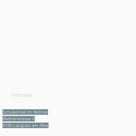
Adresse
Schuleinheit im Widmer
Widmerstrasse 6
8135 Langnau am Albis