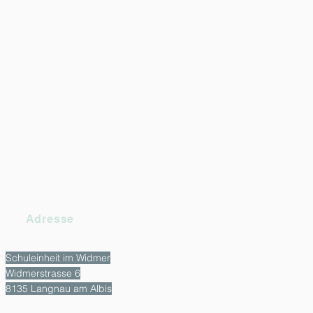
Adresse
Schuleinheit im Widmer
Widmerstrasse 6
8135 Langnau am Albis