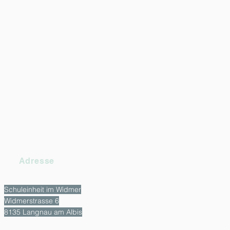
Adresse
Schuleinheit im Widmer
Widmerstrasse 6
8135 Langnau am Albis