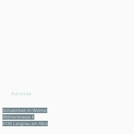
Adresse
Schuleinheit im Widmer
Widmerstrasse 6
8135 Langnau am Albis