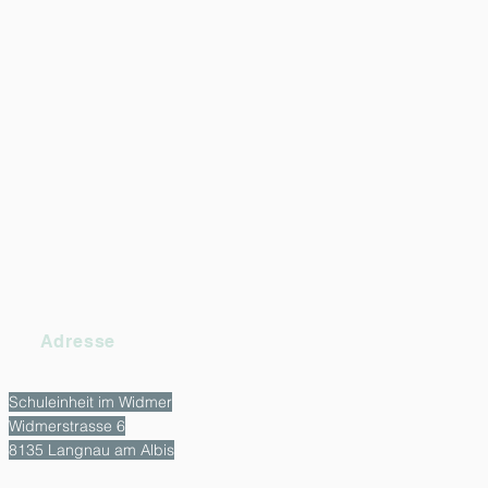
Adresse
Schuleinheit im Widmer
Widmerstrasse 6
8135 Langnau am Albis