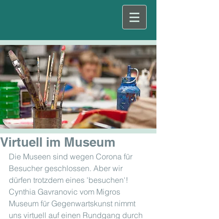
Virtuell im Museum
Die Museen sind wegen Corona für 
Besucher geschlossen. Aber wir 
dürfen trotzdem eines 'besuchen'! 
Cynthia Gavranovic vom Migros 
Museum für Gegenwartskunst nimmt 
uns virtuell auf einen Rundgang durch 