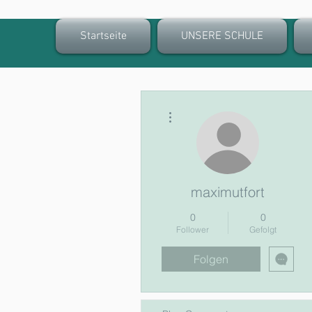
Startseite
UNSERE SCHULE
Weitere Optionen
maximutfort
0
0
Follower
Gefolgt
Folgen