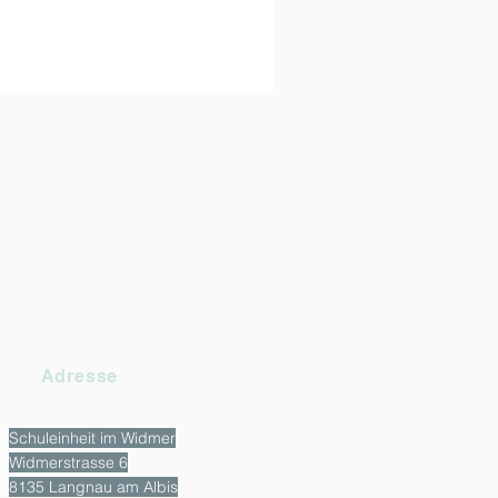
Adresse
Schuleinheit im Widmer
Widmerstrasse 6
8135 Langnau am Albis