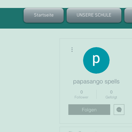
Startseite
UNSERE SCHULE
Weitere Optionen
papasango spells
0
0
Follower
Gefolgt
Folgen