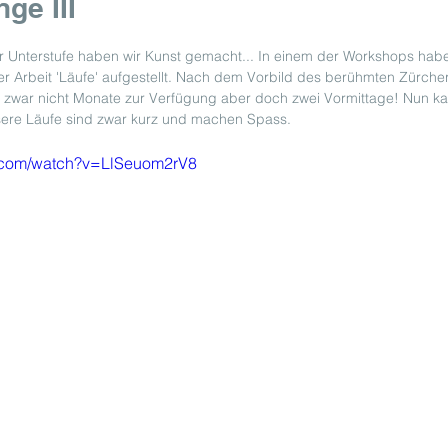
ge III
r Unterstufe haben wir Kunst gemacht... In einem der Workshops habe
er Arbeit 'Läufe' aufgestellt. Nach dem Vorbild des berühmten Zürche
en zwar nicht Monate zur Verfügung aber doch zwei Vormittage! Nun k
ere Läufe sind zwar kurz und machen Spass.
e.com/watch?v=LlSeuom2rV8