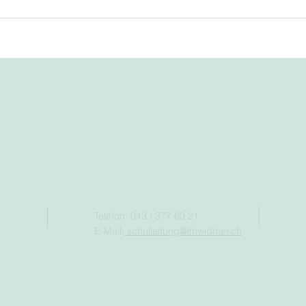
Kontakt
Telefon: 043 / 377 60 21
E-Mail:
schulleitung@imwidmer.ch