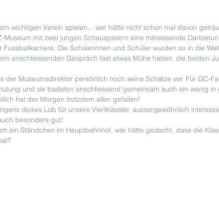
inem wichtigen Verein spielen... wer hätte nicht schon mal davon geträ
Z-Museum mit zwei jungen Schauspielern eine mitreissende Darbiet
Fussballkarriere. Die Schülerinnen und Schüler wurden so in die Welt
beim anschliessenden Gespräch fast etwas Mühe hatten, die beiden Ju
ns der Museumsdirektor persönlich noch seine Schätze vor. Für GC-F
mutung und sie badeten anschliessend gemeinsam auch ein wenig in g
tlich hat der Morgen trotzdem allen gefallen!
igens dickes Lob für unsere Viertklässler, aussergewöhnlich interessi
auch besonders gut!
h ein Ständchen im Hauptbahnhof, wär hätte gedacht, dass die Klas
hat?